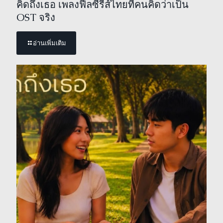
คิดถึงเธอ เพลงฟีลซีรีส์ไทยที่คนคิดว่าเป็น
OST จริง
อ่านเพิ่มเติม