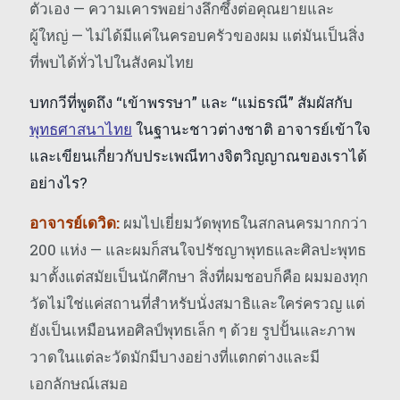
ตัวเอง — ความเคารพอย่างลึกซึ้งต่อคุณยายและ
ผู้ใหญ่ — ไม่ได้มีแค่ในครอบครัวของผม แต่มันเป็นสิ่ง
ที่พบได้ทั่วไปในสังคมไทย
บทกวีที่พูดถึง “เข้าพรรษา” และ “แม่ธรณี” สัมผัสกับ
พุทธศาสนาไทย
ในฐานะชาวต่างชาติ อาจารย์เข้าใจ
และเขียนเกี่ยวกับประเพณีทางจิตวิญญาณของเราได้
อย่างไร?
อาจารย์เดวิด:
ผมไปเยี่ยมวัดพุทธในสกลนครมากกว่า
200 แห่ง — และผมก็สนใจปรัชญาพุทธและศิลปะพุทธ
มาตั้งแต่สมัยเป็นนักศึกษา สิ่งที่ผมชอบก็คือ ผมมองทุก
วัดไม่ใช่แค่สถานที่สำหรับนั่งสมาธิและใคร่ครวญ แต่
ยังเป็นเหมือนหอศิลป์พุทธเล็ก ๆ ด้วย รูปปั้นและภาพ
วาดในแต่ละวัดมักมีบางอย่างที่แตกต่างและมี
เอกลักษณ์เสมอ