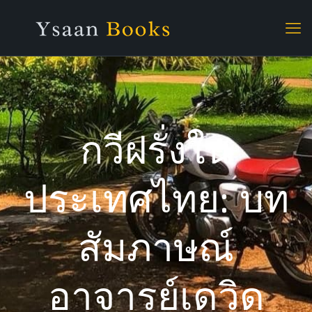
กวีฝรั่งใน
ประเทศไทย: บท
สัมภาษณ์
อาจารย์เดวิด