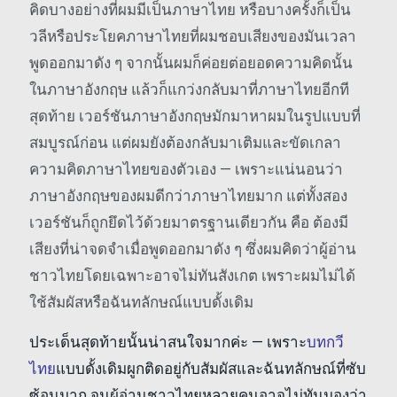
คิดบางอย่างที่ผมมีเป็นภาษาไทย หรือบางครั้งก็เป็น
วลีหรือประโยคภาษาไทยที่ผมชอบเสียงของมันเวลา
พูดออกมาดัง ๆ จากนั้นผมก็ค่อยต่อยอดความคิดนั้น
ในภาษาอังกฤษ แล้วก็แกว่งกลับมาที่ภาษาไทยอีกที
สุดท้าย เวอร์ชันภาษาอังกฤษมักมาหาผมในรูปแบบที่
สมบูรณ์ก่อน แต่ผมยังต้องกลับมาเติมและขัดเกลา
ความคิดภาษาไทยของตัวเอง — เพราะแน่นอนว่า
ภาษาอังกฤษของผมดีกว่าภาษาไทยมาก แต่ทั้งสอง
เวอร์ชันก็ถูกยึดไว้ด้วยมาตรฐานเดียวกัน คือ ต้องมี
เสียงที่น่าจดจำเมื่อพูดออกมาดัง ๆ ซึ่งผมคิดว่าผู้อ่าน
ชาวไทยโดยเฉพาะอาจไม่ทันสังเกต เพราะผมไม่ได้
ใช้สัมผัสหรือฉันทลักษณ์แบบดั้งเดิม
ประเด็นสุดท้ายนั้นน่าสนใจมากค่ะ — เพราะ
บทกวี
ไทย
แบบดั้งเดิมผูกติดอยู่กับสัมผัสและฉันทลักษณ์ที่ซับ
ซ้อนมาก จนผู้อ่านชาวไทยหลายคนอาจไม่ทันมองว่า