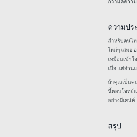
กว่าแค่ควา
ความประ
สำหรับคนไทยท
ใหม่ๆ เสมอ 
เหมือนเข้าใจ
เบื่อ แต่อ่าน
ถ้าคุณเป็นคน
นี้ตอบโจทย์แน
อย่างมีเสน่ห์
สรุป