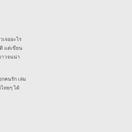
ล้วเจออะไร
ิ แต่เขียน
่ยาวจนน่า
อกคนรัก เล่ม
บบไทยๆ ได้