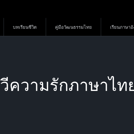
บทเรียนชีวิต
คู่มือวัฒนธรรมไทย
เรียนภาษาอ
กวีความรักภาษาไท